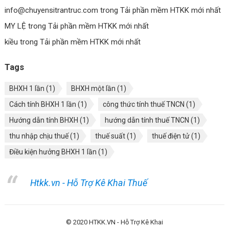
info@chuyensitrantruc.com
trong
Tải phần mềm HTKK mới nhất
MY LỆ
trong
Tải phần mềm HTKK mới nhất
kiều
trong
Tải phần mềm HTKK mới nhất
Tags
BHXH 1 lần
(1)
BHXH một lần
(1)
Cách tính BHXH 1 lần
(1)
công thức tính thuế TNCN
(1)
Hướng dẫn tính BHXH
(1)
hướng dẫn tính thuế TNCN
(1)
thu nhập chịu thuế
(1)
thuế suất
(1)
thuế điện tử
(1)
Điều kiện hưởng BHXH 1 lần
(1)
Htkk.vn - Hỗ Trợ Kê Khai Thuế
© 2020
HTKK.VN - Hỗ Trợ Kê Khai