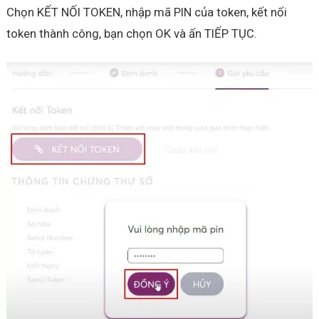
Chọn KẾT NỐI TOKEN, nhập mã PIN của token, kết nối
token thành công, bạn chọn OK và ấn TIẾP TỤC.