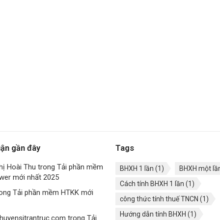
uận gần đây
Tags
hị Hoài Thu
trong
Tải phần mềm
BHXH 1 lần
(1)
BHXH một lầ
ewer mới nhất 2025
Cách tính BHXH 1 lần
(1)
rong
Tải phần mềm HTKK mới
công thức tính thuế TNCN
(1)
Hướng dẫn tính BHXH
(1)
huyensitrantruc.com
trong
Tải