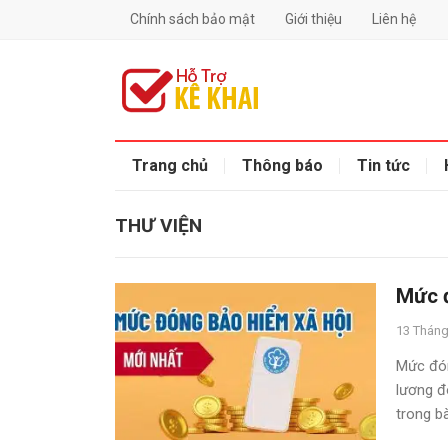
Chính sách bảo mật
Giới thiệu
Liên hệ
Trang chủ
Thông báo
Tin tức
THƯ VIỆN
Mức 
13 Tháng
Mức đón
lương đ
trong bà