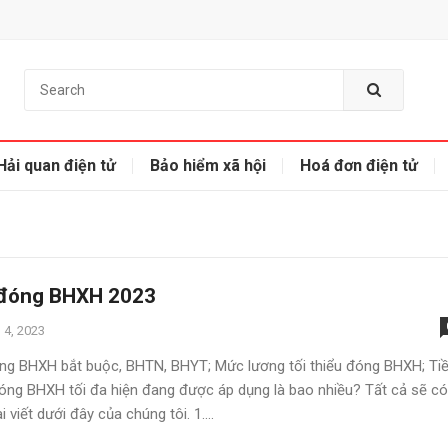
Hải quan điện tử
Bảo hiểm xã hội
Hoá đơn điện tử
đóng BHXH 2023
 4, 2023
g BHXH bắt buộc, BHTN, BHYT; Mức lương tối thiểu đóng BHXH; Ti
óng BHXH tối đa hiện đang được áp dụng là bao nhiều? Tất cả sẽ có
i viết dưới đây của chúng tôi. 1....