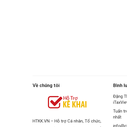
Về chúng tôi
Bình l
Đặng T
iTaxVi
Tuấn
t
nhất
HTKK.VN – Hỗ trợ Cá nhân, Tổ chức,
info@c