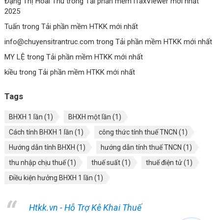
Đặng Thị Hoài Thu
trong
Tải phần mềm iTaxViewer mới nhất
2025
Tuấn
trong
Tải phần mềm HTKK mới nhất
info@chuyensitrantruc.com
trong
Tải phần mềm HTKK mới nhất
MY LỆ
trong
Tải phần mềm HTKK mới nhất
kiều
trong
Tải phần mềm HTKK mới nhất
Tags
BHXH 1 lần
(1)
BHXH một lần
(1)
Cách tính BHXH 1 lần
(1)
công thức tính thuế TNCN
(1)
Hướng dẫn tính BHXH
(1)
hướng dẫn tính thuế TNCN
(1)
thu nhập chịu thuế
(1)
thuế suất
(1)
thuế điện tử
(1)
Điều kiện hưởng BHXH 1 lần
(1)
Htkk.vn - Hỗ Trợ Kê Khai Thuế