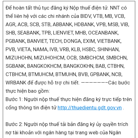
Để hoàn tất thủ tục đăng ký Nộp thuế điện tử. NNT có
thể liên hệ với các chi nhánh của BIDV, VTB, MB, VCB,
AGR, ACB, SCB, STB, ABBANK, HDBANK, VPB, MSB, VIB,
SHB, SEABANK, TPB, LIENVIET, MHB, OCEANBANK,
PGBANK, BANVIET, TECH, DONGA, EXIM, VIETBANK,
PVB, VIETA, NAMA, IVB, VRB, KLB, HSBC, SHINHAN,
MIZUHOHN, MIZUHOHCM, OCB, SMBCHCM, SMBCHN,
SGBANK, BANGKOKHCM, BANGKOKHN, BAB, CTBHN,
CTBHCM, BTMUHCM, BTMUHN, BVB, GPBANK, NCB,
WRBANK để được hỗ trợ chi tiết. ——————–Các bước
thực hiện bao gồm:
Bước 1: Người nộp thuế thực hiện đăng ký trực tiếp trên
cổng thông tin điện tử
http://thuedientu.gdt.gov.vn
.
Bước 2: Người nộp thuế tải bản đăng ký ủy quyền trích
nợ tài khoản với ngân hàng tại trang web của Ngân