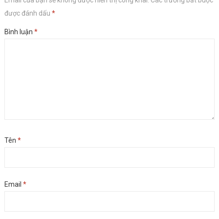
Email của bạn sẽ không được hiển thị công khai.
Các trường bắt buộc
được đánh dấu
*
Bình luận
*
Tên
*
Email
*